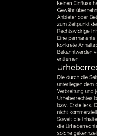
keinen Einfluss haben. Deshalb kö
Gewähr übernehmen. Für die Inhalte
Anbieter oder Betreiber der Seiten
zum Zeitpunkt der Verlinkung auf 
Rechtswidrige Inhalte waren zum Z
Eine permanente inhaltliche Kontrol
konkrete Anhaltspunkte einer Rech
Bekanntwerden von Rechtsverletz
entfernen.
Urheberrecht
Die durch die Seitenbetreiber erst
unterliegen dem deutschen Urheber
Verbreitung und jede Art der Ver
Urheberrechtes bedürfen der schri
bzw. Erstellers. Downloads und Kop
nicht kommerziellen Gebrauch gest
Soweit die Inhalte auf dieser Seit
die Urheberrechte Dritter beachtet
solche gekennzeichnet. Sollten Si