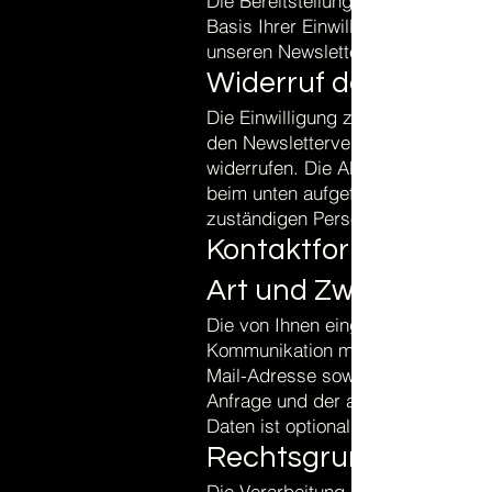
Die Bereitstellung Ihrer personenbe
Basis Ihrer Einwilligung. Ohne be
unseren Newsletter leider nicht z
Widerruf der Einwilli
Die Einwilligung zur Speicherung I
den Newsletterversand können Sie 
widerrufen. Die Abmeldung kann üb
beim unten aufgeführten Datensch
zuständigen Person beantragt wer
Kontaktformular
Art und Zweck der Ve
Die von Ihnen eingegebenen Daten
Kommunikation mit Ihnen gespeicher
Mail-Adresse sowie Ihres Namens e
Anfrage und der anschließenden B
Daten ist optional.
Rechtsgrundlage:
Die Verarbeitung der in das Konta