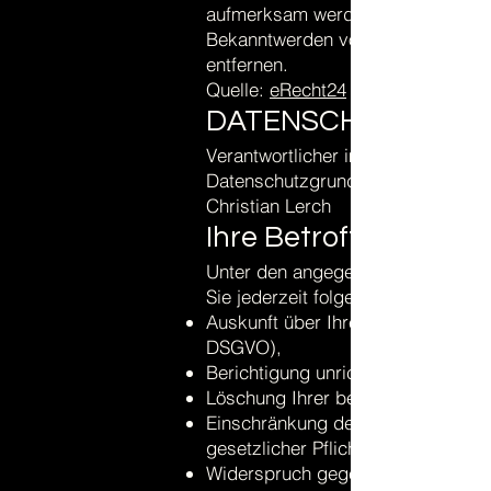
aufmerksam werden, bitten wir um
Bekanntwerden von Rechtsverletzu
entfernen.
Quelle:
eRecht24
DATENSCHUTZERK
Verantwortlicher im Sinne der Da
Datenschutzgrundverordnung (DSG
Christian Lerch
Ihre Betroffenenrech
Unter den angegebenen Kontaktda
Sie jederzeit folgende Rechte aus
Auskunft über Ihre bei uns gespei
DSGVO),
Berichtigung unrichtiger persone
Löschung Ihrer bei uns gespeiche
Einschränkung der Datenverarbeitu
gesetzlicher Pflichten noch nicht 
Widerspruch gegen die Verarbeitu