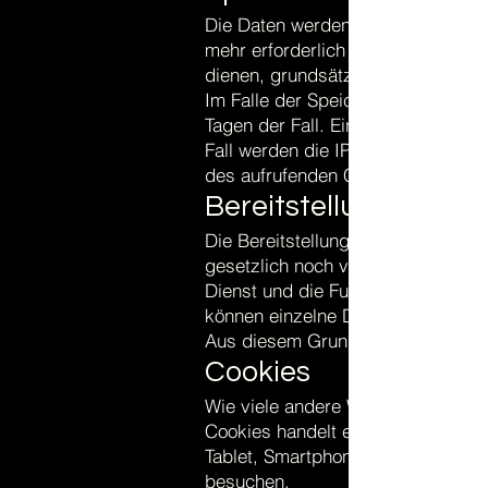
Die Daten werden gelöscht, sobal
mehr erforderlich sind. Dies ist fü
dienen, grundsätzlich der Fall, wen
Im Falle der Speicherung der Daten
Tagen der Fall. Eine darüberhinau
Fall werden die IP-Adressen der 
des aufrufenden Clients nicht mehr
Bereitstellung vorges
Die Bereitstellung der vorgenann
gesetzlich noch vertraglich vorge
Dienst und die Funktionsfähigkeit
können einzelne Dienste und Servi
Aus diesem Grund ist ein Widers
Cookies
Wie viele andere Webseiten verwe
Cookies handelt es sich um kleine
Tablet, Smartphone o.ä.) gespeic
besuchen.