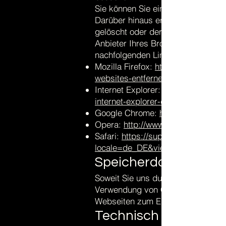
Sie können Sie einzelne Cookies 
Darüber hinaus erhalten Sie Infor
gelöscht oder deren Speicherung 
Anbieter Ihres Browsers finden Si
nachfolgenden Links:
Mozilla Firefox:
https://support.mo
websites-entfernen
Internet Explorer:
internet-explorer-delete-manage-c
Google Chrome:
https://support.
Opera:
http://www.opera.com/de/h
Safari:
https://support.apple.com
locale=de_DE&viewlocale=de_DE
Speicherdauer und ei
Soweit Sie uns durch Ihre Browse
Verwendung von Cookies erlauben
Webseiten zum Einsatz kommen:
Technisch notwendig