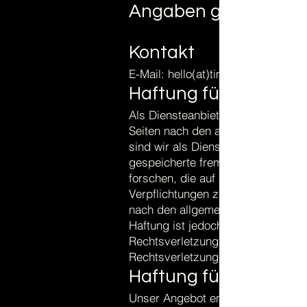
Angaben gemäß § 5
Kontakt
E-Mail: hello(at)timeframes.tv
Haftung für Inhalte
Als Diensteanbieter sind wir gemä
Seiten nach den allgemeinen Gese
sind wir als Diensteanbieter jedoch
gespeicherte fremde Information
forschen, die auf eine rechtswidrig
Verpflichtungen zur Entfernung od
nach den allgemeinen Gesetzen bl
Haftung ist jedoch erst ab dem Ze
Rechtsverletzung möglich. Bei B
Rechtsverletzungen werden wir di
Haftung für Links
Unser Angebot enthält Links zu ext