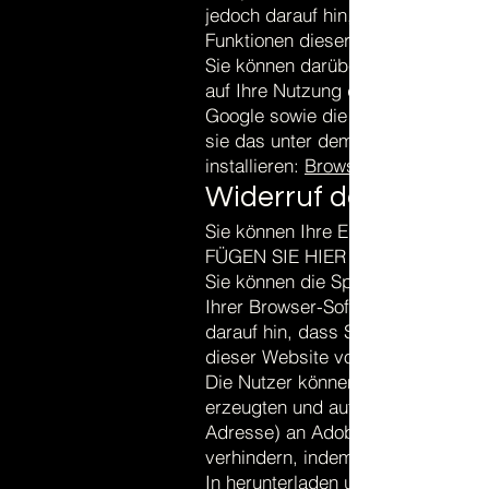
jedoch darauf hin, dass Sie in die
Funktionen dieser Website vollum
Sie können darüber hinaus die Er
auf Ihre Nutzung der Webseite bez
Google sowie die Verarbeitung di
sie das unter dem folgenden Link 
installieren:
Browser Add On zur D
Widerruf der Einwilli
Sie können Ihre Einwilligung jeder
FÜGEN SIE HIER DEN OPT-OUT-
Sie können die Speicherung der C
Ihrer Browser-Software verhindern
darauf hin, dass Sie in diesem Fal
dieser Website vollumfänglich we
Die Nutzer können darüber hinaus
erzeugten und auf ihre Nutzung de
Adresse) an Adobe sowie die Vera
verhindern, indem sie das unter 
In herunterladen und installieren: