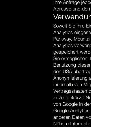
Ihre Anfrage jedoch nur bearbeiten
Adresse und den Grund der Anfrag
Verwendung von Goog
Soweit Sie ihre Einwilligung gege
Analytics eingesetzt, ein Webana
Parkway, Mountain View, CA 94043
Analytics verwendet sog. „Cookies
gespeichert werden und die eine 
Sie ermöglichen. Die durch das Co
Benutzung dieser Webseite werden
den USA übertragen und dort gespe
Anonymisierung auf diesen Websei
innerhalb von Mitgliedstaaten der
Vertragsstaaten des Abkommens ü
zuvor gekürzt. Nur in Ausnahmefäl
von Google in den USA übertragen
Google Analytics von Ihrem Browse
anderen Daten von Google zusam
Nähere Informationen zu Nutzung