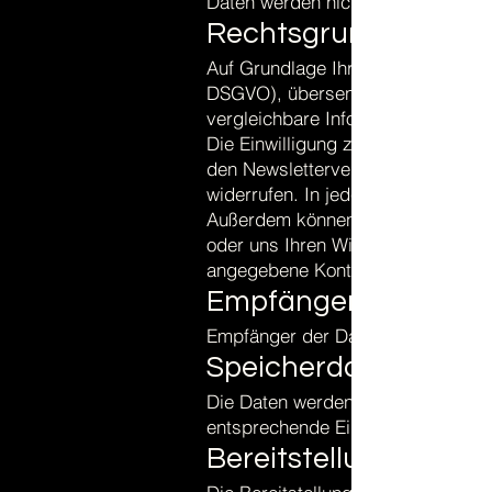
Daten werden nicht erhoben.
Rechtsgrundlage:
Auf Grundlage Ihrer ausdrücklich ert
DSGVO), übersenden wir Ihnen re
vergleichbare Informationen per E
Die Einwilligung zur Speicherung I
den Newsletterversand können Sie 
widerrufen. In jedem Newsletter fi
Außerdem können Sie sich jederze
oder uns Ihren Widerruf über die
angegebene Kontaktmöglichkeit mit
Empfänger:
Empfänger der Daten sind ggf. Auf
Speicherdauer:
Die Daten werden in diesem Zusam
entsprechende Einwilligung vorlie
Bereitstellung vorges