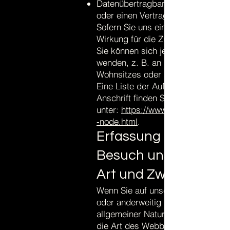
Datenübertragbarkeit, sofern Sie i
oder einen Vertrag mit uns abges
Sofern Sie uns eine Einwilligung er
Wirkung für die Zukunft widerrufen
Sie können sich jederzeit mit ein
wenden, z. B. an die zuständige 
Wohnsitzes oder an die für uns als
Eine Liste der Aufsichtsbehörden (
Anschrift finden Sie
unter:
https://www.bfdi.bund.de/DE
-node.html
.
Erfassung allgemein
Besuch unserer Webs
Art und Zweck der Ve
Wenn Sie auf unsere Website zugrei
oder anderweitig Informationen üb
allgemeiner Natur erfasst. Diese I
die Art des Webbrowsers, das ve