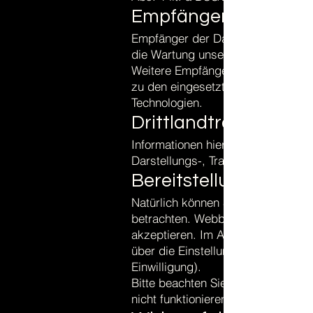
Empfänger:
Empfänger der Daten sind ggf. tech
die Wartung unserer Website als A
Weitere Empfänger entnehmen Sie b
zu den eingesetzten Darstellungs
Technologien.
Drittlandtransfer:
Informationen hierzu entnehmen Si
Darstellungs-, Tracking-, Remarke
Bereitstellung vorges
Natürlich können Sie unsere Webs
betrachten. Webbrowser sind regel
akzeptieren. Im Allgemeinen könn
über die Einstellungen Ihres Brows
Einwilligung).
Bitte beachten Sie, dass einzelne
nicht funktionieren, wenn Sie die