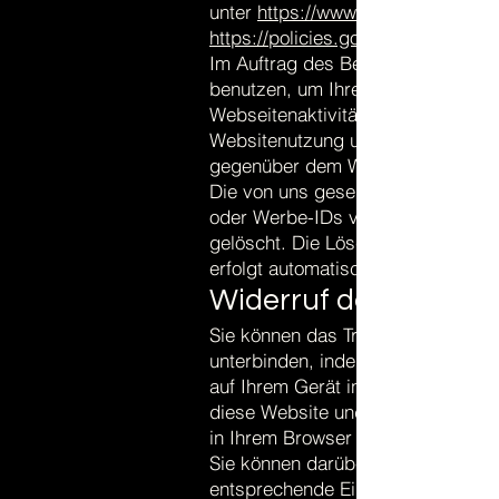
unter
https://www.google.com/anal
https://policies.google.com/?hl=d
Im Auftrag des Betreibers dieser 
benutzen, um Ihre Nutzung der We
Webseitenaktivitäten zusammenzus
Websitenutzung und der Internetn
gegenüber dem Webseitenbetreibe
Die von uns gesendeten und mit C
oder Werbe-IDs verknüpften Date
gelöscht. Die Löschung von Daten,
erfolgt automatisch einmal im Mon
Widerruf der Einwilli
Sie können das Tracking durch Goo
unterbinden, indem Sie
auf Ihrem Gerät installiert. Damit
diese Website und für diesen Brow
in Ihrem Browser installiert bleibt.
Sie können darüber hinaus die Sp
entsprechende Einstellung Ihrer B